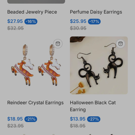
Beaded Jewelry Piece
Perfume Daisy Earrings
Prix
Prix
Prix
Prix
$27.95
$25.95
-16%
-17%
de
normal
de
normal
$32.95
$30.95
vente
vente
Reindeer Crystal Earrings
Halloween Black Cat
Earring
Prix
Prix
Prix
Prix
$18.95
$13.95
-21%
-27%
de
normal
de
normal
$23.95
$18.95
vente
vente