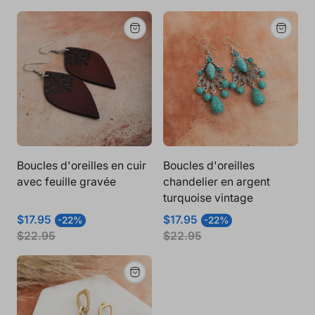
vente
vente
Boucles d'oreilles en cuir
Boucles d'oreilles
avec feuille gravée
chandelier en argent
turquoise vintage
Prix
Prix
Prix
Prix
$17.95
$17.95
-22%
-22%
de
normal
de
normal
$22.95
$22.95
vente
vente