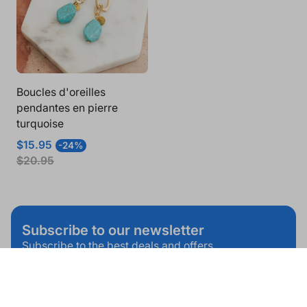
Boucles d'oreilles
pendantes en pierre
turquoise
Prix
Prix
$15.95
-24%
de
normal
$20.95
vente
Subscribe to our newsletter
Subscribe to the best deals and offers.
Saisir
Subscribe
l'adresse
électronique...