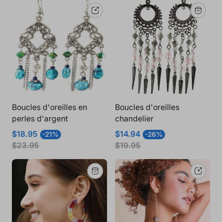
Boucles d'oreilles en
Boucles d'oreilles
perles d'argent
chandelier
Prix
Prix
Prix
Prix
$18.95
$14.94
-21%
-26%
de
normal
de
normal
$23.95
$19.95
vente
vente