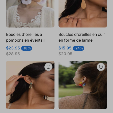
Boucles d'oreilles à
Boucles d'oreilles en cuir
pompons en éventail
en forme de larme
Prix
Prix
Prix
Prix
$23.95
$15.95
-18%
-24%
de
normal
de
normal
$28.95
$20.95
vente
vente