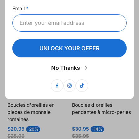
pierres précieuses
pendantes en quartz rose
Email
et pompons.
Prix
Prix
Prix
Prix
$29.95
$31.95
-15%
-14%
de
normal
de
normal
$34.95
$36.95
vente
vente
UNLOCK YOUR OFFER
No Thanks
Boucles d'oreilles en
Boucles d'oreilles
pièces de monnaie
pendantes à micro-perles
romaines
Prix
Prix
Prix
Prix
$20.95
$30.95
-20%
-14%
de
normal
de
normal
$25.95
$35.95