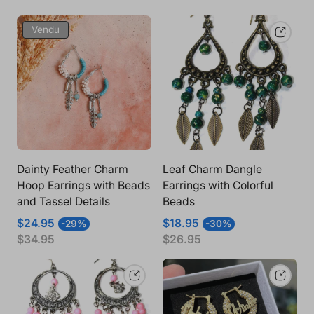
vue
vue
de
de
Étiquette
Vendu
la
la
Du
grille
grill
Produit:
à
à
2
1
produits
prod
par
par
ligne
lign
Dainty Feather Charm
Leaf Charm Dangle
Hoop Earrings with Beads
Earrings with Colorful
and Tassel Details
Beads
Prix
Prix
Prix
Prix
$24.95
$18.95
-29%
-30%
de
normal
de
normal
$34.95
$26.95
vente
vente