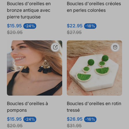
Boucles d'oreilles en
Boucles d'oreilles créoles
bronze antique avec
en perles colorées
pierre turquoise
Prix
Prix
Prix
Prix
$15.95
$22.95
-24%
-18%
de
normal
de
normal
$20.95
$27.95
vente
vente
Boucles d'oreilles à
Boucles d'oreilles en rotin
pompons
tressé
Prix
Prix
Prix
Prix
$15.95
$26.95
-24%
-16%
de
normal
de
normal
$20.95
$31.95