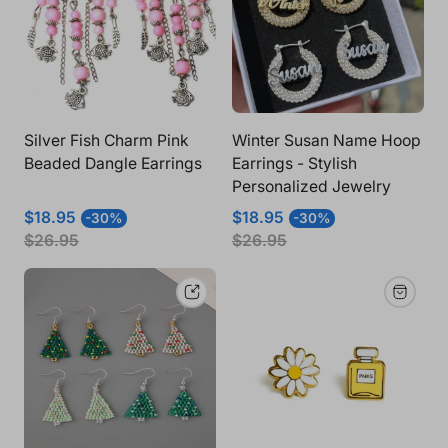
Silver Fish Charm Pink
Winter Susan Name Hoop
Beaded Dangle Earrings
Earrings - Stylish
Personalized Jewelry
Prix
Prix
Prix
Prix
$18.95
$18.95
-30%
-30%
de
normal
de
normal
$26.95
$26.95
vente
vente