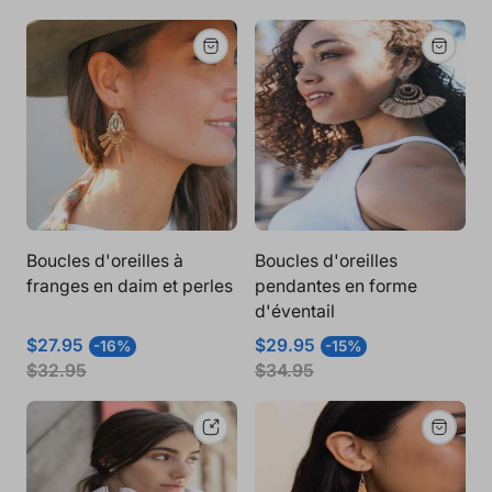
vente
vente
Boucles d'oreilles à
Boucles d'oreilles
franges en daim et perles
pendantes en forme
d'éventail
Prix
Prix
Prix
Prix
$27.95
$29.95
-16%
-15%
de
normal
de
normal
$32.95
$34.95
vente
vente