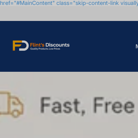
href="#MainContent" class="skip-content-link visuall
Logo
du
magasin"