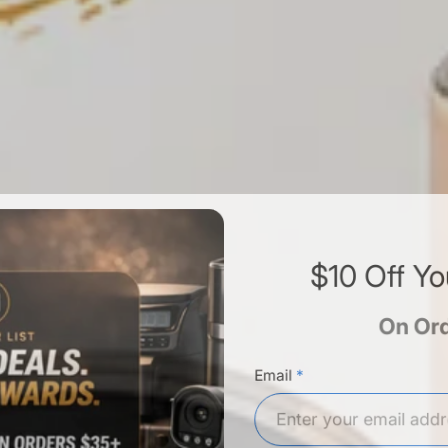
$10 Off Y
On O
Email