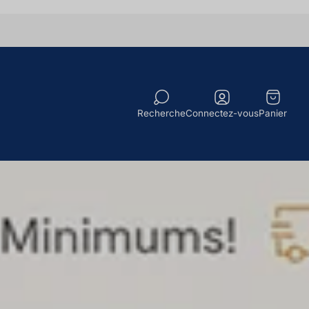
Tiroir
du
Recherche
Connectez-vous
Panier
chariot.