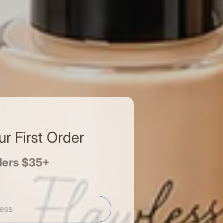
our First Order
rders $35+